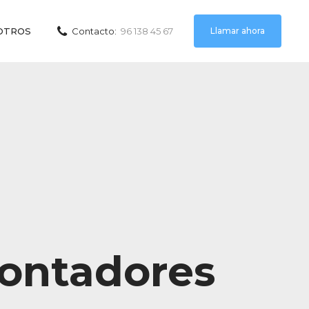
Llamar ahora
OTROS
Contacto:
96 138 45 67
contadores