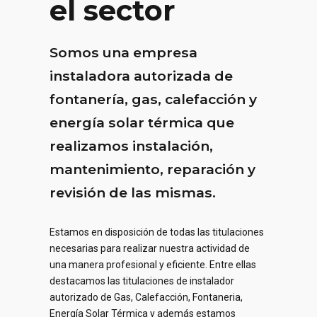
el sector
Somos una empresa
instaladora autorizada de
fontanería, gas, calefacción y
energía solar térmica que
realizamos instalación,
0
mantenimiento, reparación y
revisión de las mismas.
0
1
1
2
Estamos en disposición de todas las titulaciones
0
necesarias para realizar nuestra actividad de
0
0
0
una manera profesional y eficiente. Entre ellas
2
3
1
destacamos las titulaciones de instalador
1
1
1
autorizado de Gas, Calefacción, Fontaneria,
3
4
Energía Solar Térmica y además estamos