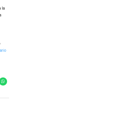
 la
a
e
ario