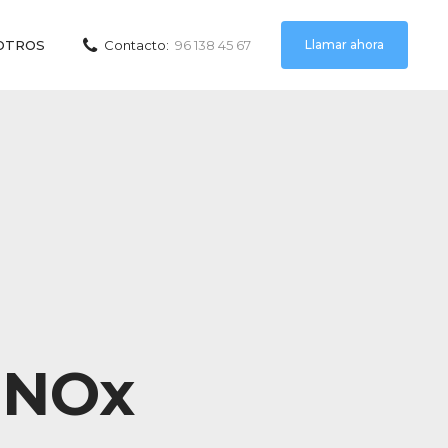
Llamar ahora
OTROS
Contacto:
96 138 45 67
 NOx