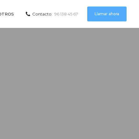
Llamar ahora
OTROS
Contacto:
96 138 45 67