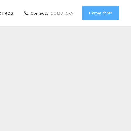
Llamar ahora
OTROS
Contacto:
96 138 45 67