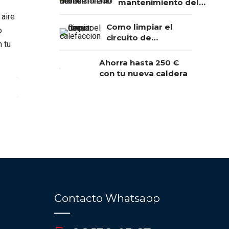
mantenimiento del
aire acondicionado?
 aire
Como limpiar el
o
circuito de
n tu
calefaccion
Ahorra hasta 250 €
con tu nueva caldera
ING
Contacto Whatsapp