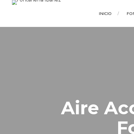
INICIO
FO
Aire Ac
F