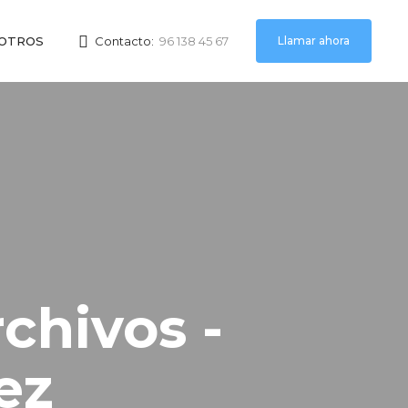
Llamar ahora
OTROS
Contacto:
96 138 45 67
chivos -
ez