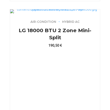
AIR-CONDITION
HYBRID AC
LG 18000 BTU 2 Zone Mini-
Split
190,50
€
Este
producto
tiene
múltiples
variantes.
Las
opciones
se
pueden
elegir