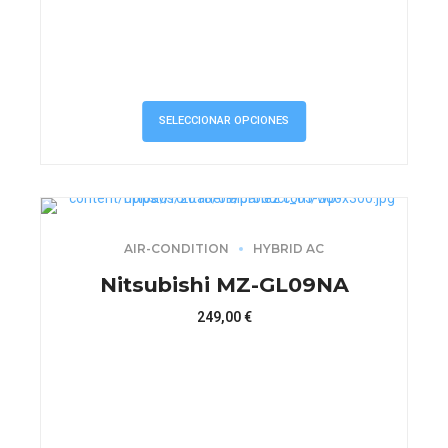
en
la
página
de
producto
SELECCIONAR OPCIONES
AIR-CONDITION
HYBRID AC
Nitsubishi MZ-GL09NA
249,00
€