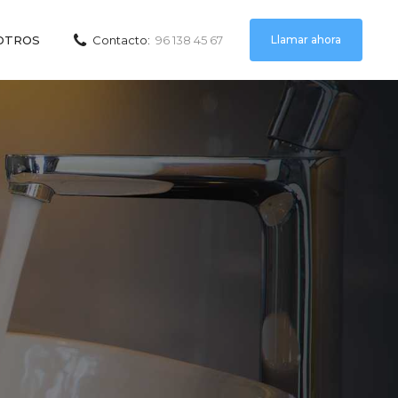
Llamar ahora
OTROS
Contacto:
96 138 45 67