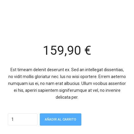
159,90
€
Est timeam delenit deserunt ex. Sed an intellegat dissentias,
no vidit mollis gloriatur nec. Ius no wisi oportere. Errem aeterno
numquam ius ei, no nam erat albucius. Ullum vocibus assentior
ei his, aperiri sapientem signiferumque at vel, no invenire
delicata per.
Quantity
AÑADIR AL CARRITO